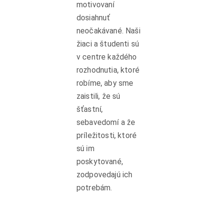
motivovaní
dosiahnuť
neočakávané. Naši
žiaci a študenti sú
v centre každého
rozhodnutia, ktoré
robíme, aby sme
zaistili, že sú
šťastní,
sebavedomí a že
príležitosti, ktoré
sú im
poskytované,
zodpovedajú ich
potrebám.